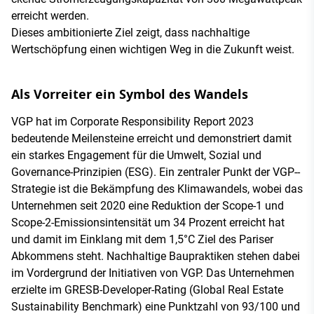
erreicht werden.
Dieses ambitionierte Ziel zeigt, dass nachhaltige
Wertschöpfung einen wich­tigen Weg in die Zukunft weist.
Als Vorreiter ein Symbol des Wandels
VGP hat im Corporate Responsibility Report 2023
bedeutende Meilensteine erreicht und demonstriert damit
ein star­kes Engagement für die Umwelt­, Sozial­ und
Governance­-Prinzipien (ESG). Ein zentraler Punkt der VGP-­
Strategie ist die Bekämpfung des Klimawandels, wobei das
Unternehmen seit 2020 eine Reduk­tion der Scope-­1­ und
Scope-­2­-Emissi­onsintensität um 34 Prozent erreicht hat
und damit im Einklang mit dem 1,5­°C­ Ziel des Pariser
Abkommens steht. Nach­haltige Baupraktiken stehen dabei
im Vordergrund der Initiativen von VGP. Das Unternehmen
erzielte im GRESB-­De­veloper­-Rating (Global Real Estate
Sus­tainability Benchmark) eine Punktzahl von 93/100 und