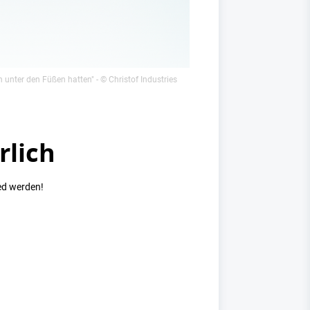
n unter den Füßen hatten"
- © Christof Industries
rlich
ed werden!