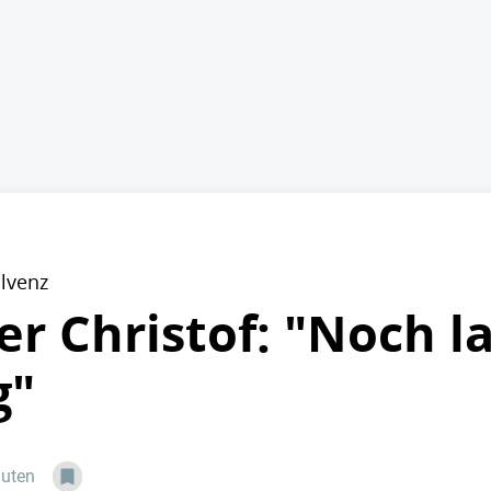
olvenz
r Christof: "Noch l
g"
nuten