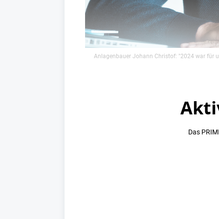
Anlagenbauer Johann Christof: "2024 war für un
Akti
Das PRIME