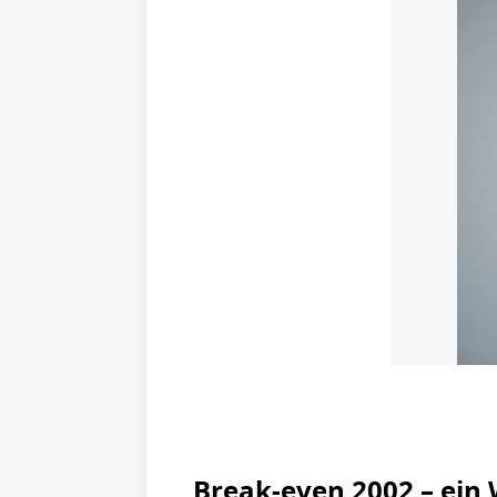
Break-even 2002 – ei