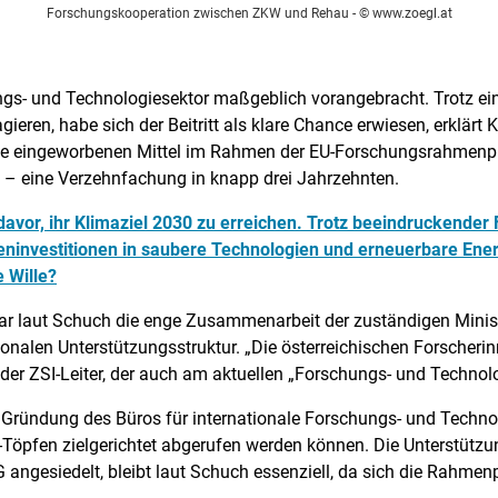
Forschungskooperation zwischen ZKW und Rehau
- © www.zoegl.at
hungs- und Technologiesektor maßgeblich vorangebracht. Trotz e
 agieren, habe sich der Beitritt als klare Chance erwiesen, erklä
 Die eingeworbenen Mittel im Rahmen der EU-Forschungsrahmen
o – eine Verzehnfachung in knapp drei Jahrzehnten.
davor, ihr Klimaziel 2030 zu erreichen. Trotz beeindruckender 
ninvestitionen in saubere Technologien und erneuerbare Ener
e Wille?
 war laut Schuch die enge Zusammenarbeit der zuständigen Minis
ionalen Unterstützungsstruktur. „Die österreichischen Forscheri
o der ZSI-Leiter, der auch am aktuellen „Forschungs- und Technol
e Gründung des Büros für internationale Forschungs- und Technol
-Töpfen zielgerichtet abgerufen werden können. Die Unterstützun
angesiedelt, bleibt laut Schuch essenziell, da sich die Rahme