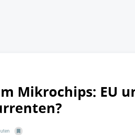
um Mikrochips: EU 
urrenten?
nuten