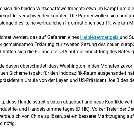
ss sich die beiden Wirtschaftsweltmächte etwa im Kampf um die
uergelder verschwenden könnten. Die Partner wollen sich nun ü
lange dies keine vertraulichen Informationen betrifft, wie am M
ichtet werden, das auf Gefahren eines
Halbleitermangels
und Su
 der gemeinsamen Erklärung zur zweiten Sitzung des neuen euro
1 hatten sich die EU und die USA auf die Einrichtung des Rates g
rde davon überschattet, dass Washington in den Monaten zuvor 
uen Sicherheitspakt für den Indopazifik-Raum ausgehandelt hatt
räsidentin Ursula von der Leyen und US-Präsident Joe Biden den
g, dass Handelsstreitigkeiten abgebaut und neue Konflikte verh
dustrie- und Handelskammertages (DIHK), Volker Treier, der De
werde, sich von China zu lösen, sei ein besserer Marktzugang a
 nötig.