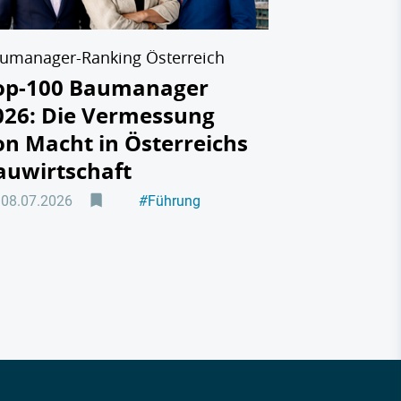
01.07.2026
umanager-Ranking Österreich
op-100 Baumanager
026: Die Vermessung
on Macht in Österreichs
auwirtschaft
08.07.2026
#
Führung
#
Personal