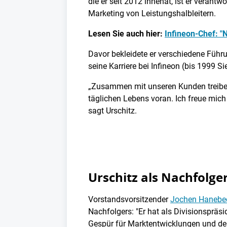
die er seit 2012 innehat, ist er verant
Marketing von Leistungshalbleitern.
Lesen Sie auch hier:
Infineon-Chef: "
Davor bekleidete er verschiedene Führu
seine Karriere bei Infineon (bis 1999 S
„Zusammen mit unseren Kunden treiben 
täglichen Lebens voran. Ich freue mich
sagt Urschitz.
Urschitz als Nachfolge
Vorstandsvorsitzender
Jochen Hanebe
Nachfolgers: "Er hat als Divisionspräsi
Gespür für Marktentwicklungen und de