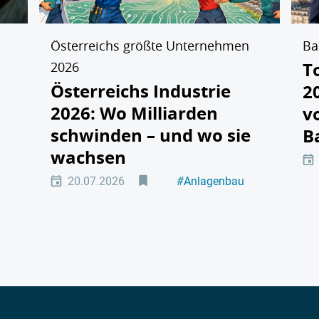
Österreichs größte Unternehmen
Ba
T
2026
Österreichs Industrie
2
2026: Wo Milliarden
v
schwinden – und wo sie
B
wachsen
ologien
20.07.2026
#
Anlagenbau
#
Automotive