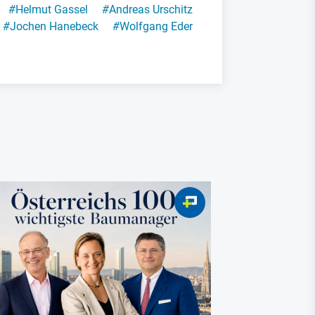
#
Helmut Gassel
#
Andreas Urschitz
#
Jochen Hanebeck
#
Wolfgang Eder
Varta Sanier
Varta: W
Rettung 
Batterie
nicht ger