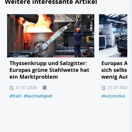
Weitere interessante Artikel
Thyssenkrupp und Salzgitter:
Europas Au
Europas grüne Stahlwette hat
sich selbst
ein Marktproblem
wenig Auto
31.07.2026
21.07.2026
#
Stahl
#
Nachhaltigkeit
#
Automotive
#
I