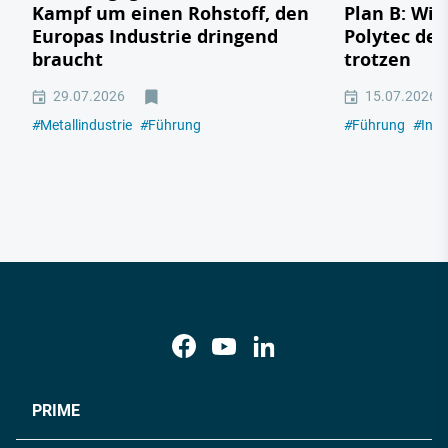
Kampf um einen Rohstoff, den
Plan B: Wie
Europas Industrie dringend
Polytec de
braucht
trotzen
29.07.2026
15.07.2026
#
Metallindustrie
#
Führung
#
Führung
#
Indu
PRIME