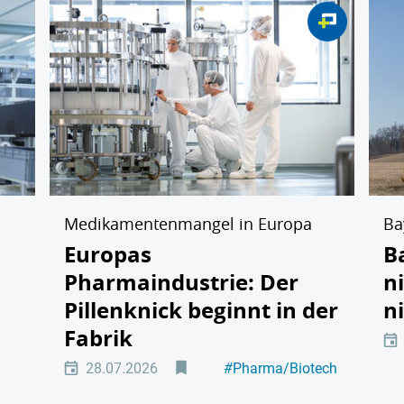
Medikamentenmangel in Europa
Ba
d
Europas
B
Pharmaindustrie: Der
n
Pillenknick beginnt in der
n
Fabrik
28.07.2026
#
Pharma/Biotech
ech
#
Chemie