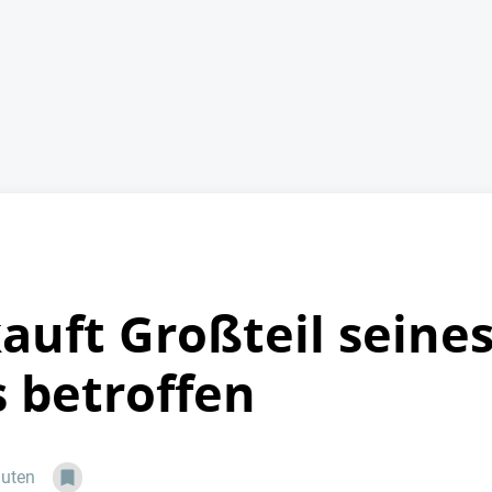
auft Großteil seine
s betroffen
nuten