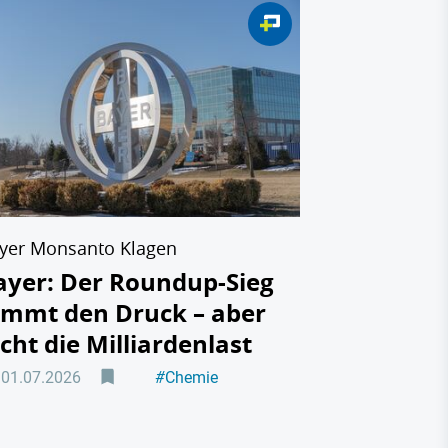
yer Monsanto Klagen
ayer: Der Roundup-Sieg
immt den Druck – aber
icht die Milliardenlast
01.07.2026
#
Chemie
#
Pharma/Biotech