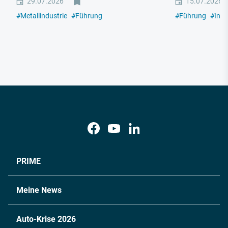
29.07.2026
15.07.2026
#
Metallindustrie
#
Führung
#
Führung
#
Indu
PRIME
Meine News
Auto-Krise 2026