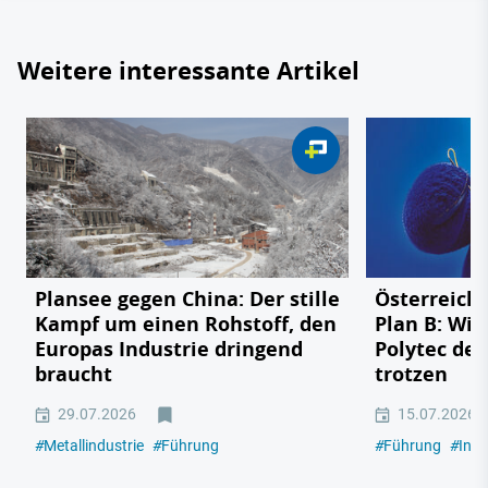
Weitere interessante Artikel
Plansee gegen China: Der stille
Österreichs
Kampf um einen Rohstoff, den
Plan B: Wie
Europas Industrie dringend
Polytec de
braucht
trotzen
29.07.2026
15.07.2026
#
Metallindustrie
#
Führung
#
Führung
#
Indu