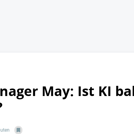
ager May: Ist KI ba
?
nuten