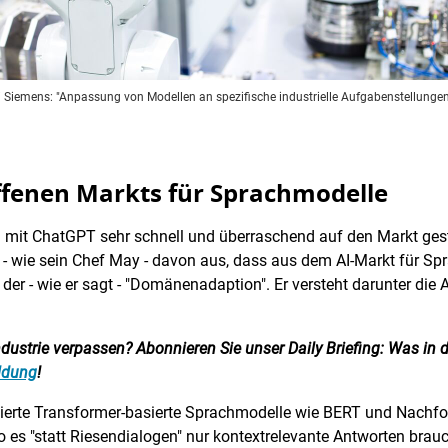
i Siemens: "Anpassung von Modellen an spezifische industrielle Aufgabenstellungen
ffenen Markts für Sprachmodelle
 mit ChatGPT sehr schnell und überraschend auf den Markt gest
er - wie sein Chef May - davon aus, dass aus dem AI-Markt für 
der - wie er sagt - "Domänenadaption". Er versteht darunter die
ustrie verpassen? Abonnieren Sie unser Daily Briefing: Was in d
eldung
!
ierte Transformer-basierte Sprachmodelle wie BERT und Nachfol
wo es "statt Riesendialogen" nur kontextrelevante Antworten brau