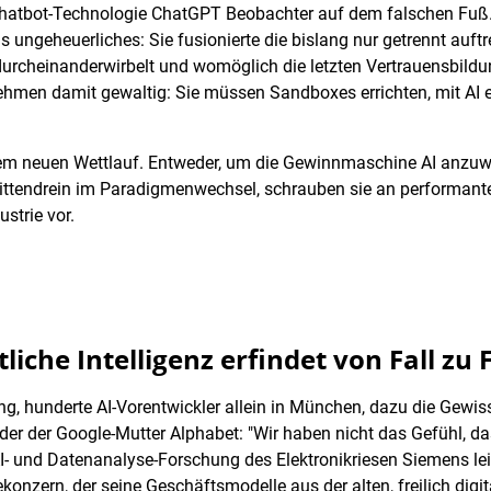
hatbot-Technologie ChatGPT Beobachter auf dem falschen Fuß. 
ungeheuerliches: Sie fusionierte die bislang nur getrennt auftr
ten durcheinanderwirbelt und womöglich die letzten Vertrauensbild
ehmen damit gewaltig: Sie müssen Sandboxes errichten, mit AI 
h dem neuen Wettlauf. Entweder, um die Gewinnmaschine AI anzu
s mittendrein im Paradigmenwechsel, schrauben sie an perform
ustrie vor.
iche Intelligenz erfindet von Fall zu 
ung, hunderte AI-Vorentwickler allein in München, dazu die Gewi
r der der Google-Mutter Alphabet: "Wir haben nicht das Gefühl, d
 AI- und Datenanalyse-Forschung des Elektronikriesen Siemens le
konzern, der seine Geschäftsmodelle aus der alten, freilich digi