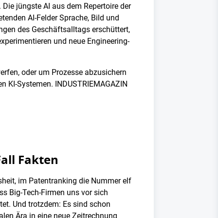
Die jüngste AI aus dem Repertoire der
etenden AI-Felder Sprache, Bild und
ungen des Geschäftsalltags erschüttert,
experimentieren und neue Engineering-
werfen, oder um Prozesse abzusichern
anten KI-Systemen. INDUSTRIEMAGAZIN
Fall Fakten
ssheit, im Patentranking die Nummer elf
ass Big-Tech-Firmen uns vor sich
itet. Und trotzdem: Es sind schon
talen Ära in eine neue Zeitrechnung