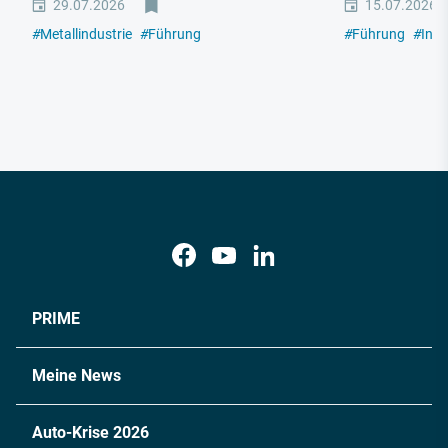
29.07.2026
15.07.2026
#
Metallindustrie
#
Führung
#
Führung
#
Indu
PRIME
Meine News
Auto-Krise 2026