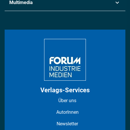
Multimedia
Logistik & Transport
Energie
Podcasts
Management & Leadership
Rüstung
INDUSTRIEMAGAZIN TV: Alle Folgen
Bildung
DISPO Videos
Regionen
Fotostrecken
Verlags-Services
Über uns
AutorInnen
Newsletter