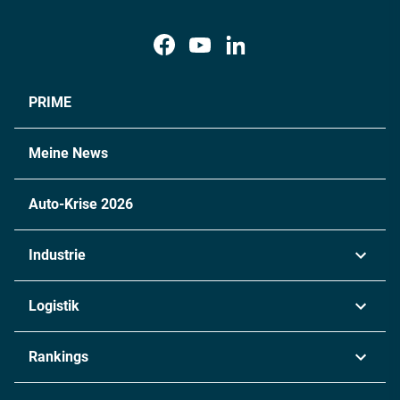
PRIME
Meine News
Auto-Krise 2026
Industrie
Automobil
Logistik
Maschinenbau
Transport & Spedition
Rankings
Chemie
Lieferketten
Industrie & Produktion
Metall