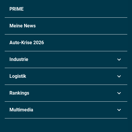
PRIME
Meine News
Auto-Krise 2026
Industrie
Automobil
Logistik
Maschinenbau
Transport & Spedition
Rankings
Chemie
Lieferketten
Industrie & Produktion
Metall
Multimedia
Logistik & Transport
Energie
Podcasts
Management & Leadership
Rüstung