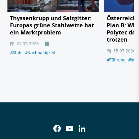
Thyssenkrupp und Salzgitter:
Österreichs
Europas grüne Stahlwette hat
Plan B: Wie
ein Marktproblem
Polytec de
trotzen
31.07.2026
15.07.2026
#
Stahl
#
Nachhaltigkeit
#
Führung
#
Indu