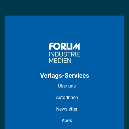
Podcasts
Management & Leadership
Rüstung
INDUSTRIEMAGAZIN TV: Alle Folgen
Bildung
DISPO Videos
Regionen
Fotostrecken
Verlags-Services
Über uns
AutorInnen
Newsletter
Abos