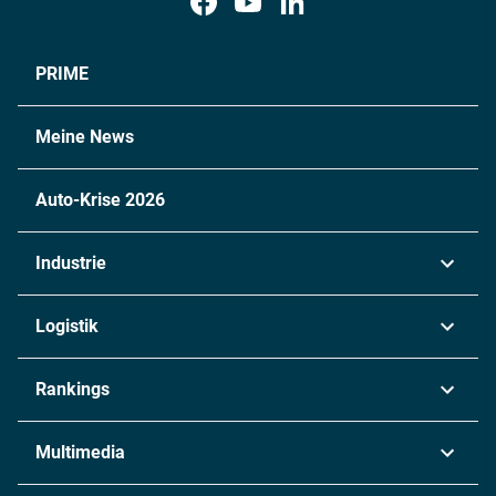
PRIME
Meine News
Auto-Krise 2026
Industrie
Automobil
Logistik
Maschinenbau
Transport & Spedition
Rankings
Chemie
Lieferketten
Industrie & Produktion
Metall
Multimedia
Logistik & Transport
Energie