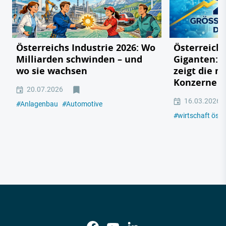
Österreichs Industrie 2026: Wo
Österreichs
Milliarden schwinden – und
Giganten: 
wo sie wachsen
zeigt die m
Konzerne 2
20.07.2026
16.03.2026
#
Anlagenbau
#
Automotive
#
wirtschaft öste