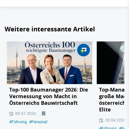
Weitere interessante Artikel
Top-100 Baumanager 2026: Die
Top-Manage
Vermessung von Macht in
große Mach
Österreichs Bauwirtschaft
österreichi
Elite
08.07.2026
28.04.2026
#
Führung
#
Personal
#
Führung
#
Per