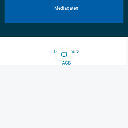
Mediadaten
Datenschutz
AGB
Impressum
Kontakt
Cookie-Einstellungen
© 2026 FM Forum Industriemedien GmbH