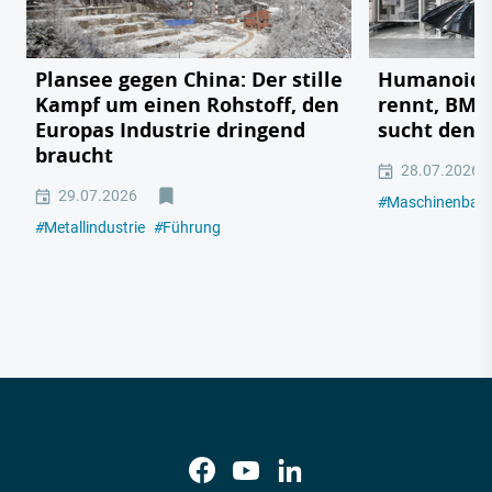
Plansee gegen China: Der stille
Humanoide 
Kampf um einen Rohstoff, den
rennt, BMW
Europas Industrie dringend
sucht den 
braucht
28.07.2026
29.07.2026
#
Maschinenbau
#
Metallindustrie
#
Führung