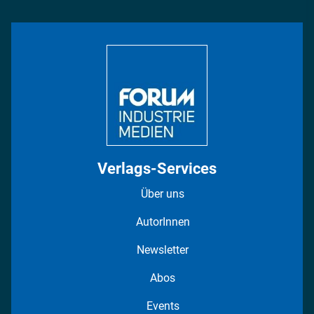
Management & Leadership
Rüstung
INDUSTRIEMAGAZIN TV: Alle Folgen
Bildung
DISPO Videos
Regionen
Fotostrecken
Verlags-Services
Über uns
AutorInnen
Newsletter
Abos
Events