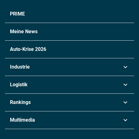
PRIME
Meine News
Auto-Krise 2026
Industrie
Automobil
Logistik
Maschinenbau
Transport & Spedition
Rankings
Chemie
Lieferketten
Industrie & Produktion
Metall
Multimedia
Logistik & Transport
Energie
Podcasts