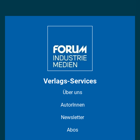
Management & Leadership
Rüstung
INDUSTRIEMAGAZIN TV: Alle Folgen
Bildung
DISPO Videos
Regionen
Fotostrecken
Verlags-Services
Über uns
AutorInnen
Newsletter
Abos