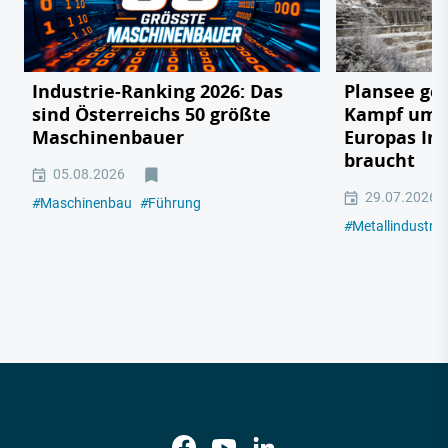
Industrie-Ranking 2026: Das
Plansee geg
sind Österreichs 50 größte
Kampf um e
Maschinenbauer
Europas In
braucht
05.08.2026
29.07.2026
#
Maschinenbau
#
Führung
#
Metallindustrie