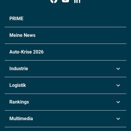
PRIME
Meine News
Auto-Krise 2026
Industrie
Automobil
Logistik
Maschinenbau
Transport & Spedition
Rankings
Chemie
Lieferketten
Industrie & Produktion
Metall
Multimedia
Logistik & Transport
Energie
Podcasts