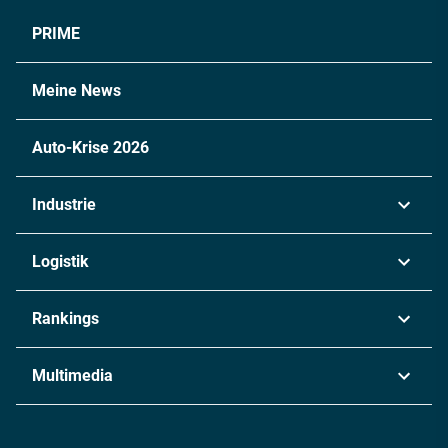
PRIME
Meine News
Auto-Krise 2026
Industrie
Automobil
Logistik
Maschinenbau
Transport & Spedition
Rankings
Chemie
Lieferketten
Industrie & Produktion
Metall
Multimedia
Logistik & Transport
Energie
Podcasts
Management & Leadership
Rüstung