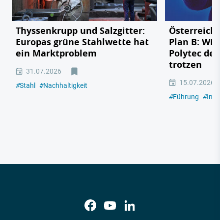
Thyssenkrupp und Salzgitter:
Österreichs
Europas grüne Stahlwette hat
Plan B: Wie
ein Marktproblem
Polytec de
trotzen
31.07.2026
15.07.2026
#
Stahl
#
Nachhaltigkeit
#
Führung
#
Indu