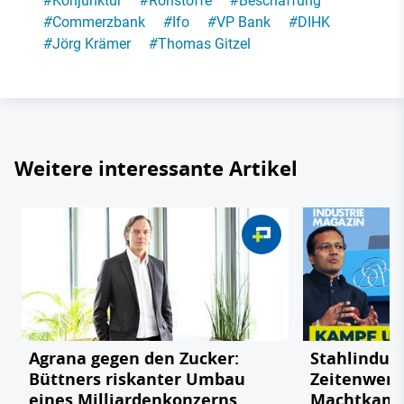
#
Konjunktur
#
Rohstoffe
#
Beschaffung
#
Commerzbank
#
Ifo
#
VP Bank
#
DIHK
#
Jörg Krämer
#
Thomas Gitzel
Weitere interessante Artikel
Agrana gegen den Zucker:
Stahlindust
Büttners riskanter Umbau
Zeitenwend
eines Milliardenkonzerns
Machtkamp