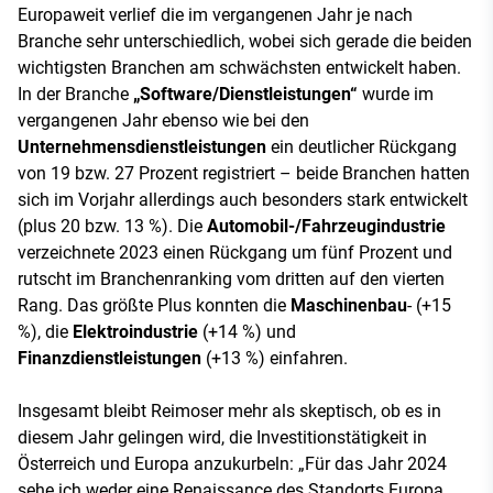
Europaweit verlief die im vergangenen Jahr je nach
Branche sehr unterschiedlich, wobei sich gerade die beiden
wichtigsten Branchen am schwächsten entwickelt haben.
In der Branche
„Software/Dienstleistungen“
wurde im
vergangenen Jahr ebenso wie bei den
Unternehmensdienstleistungen
ein deutlicher Rückgang
von 19 bzw. 27 Prozent registriert – beide Branchen hatten
sich im Vorjahr allerdings auch besonders stark entwickelt
(plus 20 bzw. 13 %). Die
Automobil-/Fahrzeugindustrie
verzeichnete 2023 einen Rückgang um fünf Prozent und
rutscht im Branchenranking vom dritten auf den vierten
Rang. Das größte Plus konnten die
Maschinenbau
- (+15
%), die
Elektroindustrie
(+14 %) und
Finanzdienstleistungen
(+13 %) einfahren.
Insgesamt bleibt Reimoser mehr als skeptisch, ob es in
diesem Jahr gelingen wird, die Investitionstätigkeit in
Österreich und Europa anzukurbeln: „Für das Jahr 2024
sehe ich weder eine Renaissance des Standorts Europa,