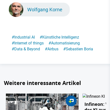
Wolfgang Korne
#
Industrial AI
#
Künstliche Intelligenz
#
Internet of things
#
Automatisierung
#
Data & Beyond
#
Airbus
#
Sebastien Boria
Weitere interessante Artikel
Infineon: 
der KI zur 