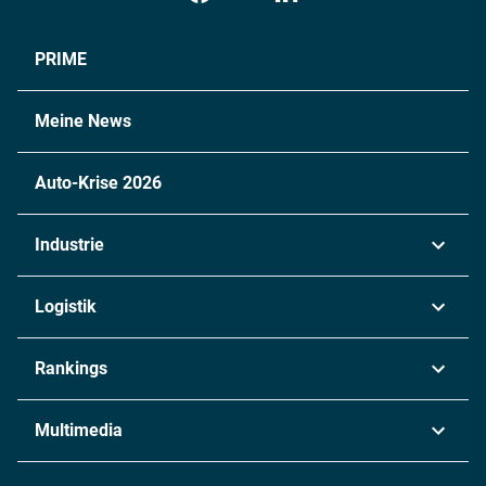
PRIME
Meine News
Auto-Krise 2026
Industrie
Automobil
Logistik
Maschinenbau
Transport & Spedition
Rankings
Chemie
Lieferketten
Industrie & Produktion
Metall
Multimedia
Logistik & Transport
Energie
Podcasts