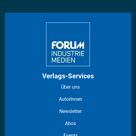
Management & Leadership
Rüstung
INDUSTRIEMAGAZIN TV: Alle Folgen
Bildung
DISPO Videos
Regionen
Fotostrecken
Verlags-Services
Über uns
AutorInnen
Newsletter
Abos
Events