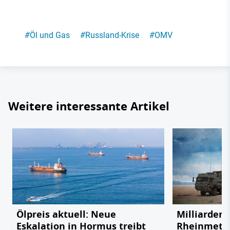
#
Öl und Gas
#
Russland-Krise
#
OMV
Weitere interessante Artikel
Ölpreis aktuell: Neue
Milliardenr
Eskalation in Hormus treibt
Rheinmetal