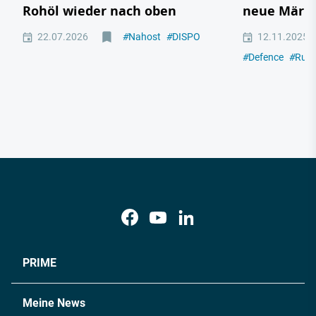
Rohöl wieder nach oben
neue Märkt
22.07.2026
#
Nahost
#
DISPO
12.11.2025
#
Defence
#
Russ
PRIME
Meine News