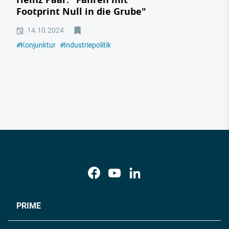
Footprint Null in die Grube"
14.10.2024
#
Konjunktur
#
Industriepolitik
PRIME