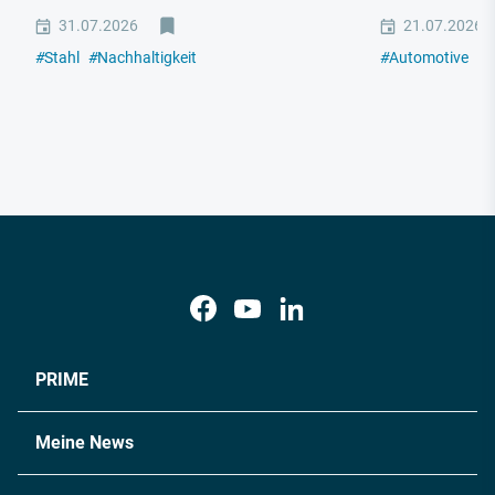
31.07.2026
21.07.2026
#
Stahl
#
Nachhaltigkeit
#
Automotive
#
I
PRIME
Meine News