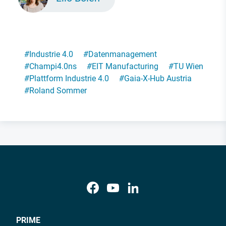
#
Industrie 4.0
#
Datenmanagement
#
Champi4.0ns
#
EIT Manufacturing
#
TU Wien
#
Plattform Industrie 4.0
#
Gaia-X-Hub Austria
#
Roland Sommer
PRIME