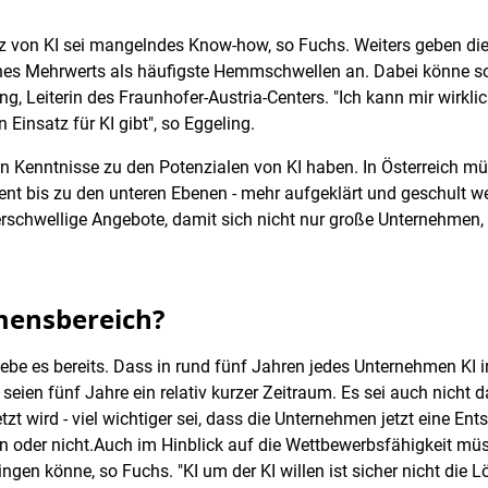
atz von KI sei mangelndes Know-how, so Fuchs. Weiters geben d
ines Mehrwerts als häufigste Hemmschwellen an. Dabei könne s
ing, Leiterin des Fraunhofer-Austria-Centers. "Ich kann mir wirkl
 Einsatz für KI gibt", so Eggeling.
 Kenntnisse zu den Potenzialen von KI haben. In Österreich mü
 bis zu den unteren Ebenen - mehr aufgeklärt und geschult w
rschwellige Angebote, damit sich nicht nur große Unternehmen, 
mensbereich?
be es bereits. Dass in rund fünf Jahren jedes Unternehmen KI i
seien fünf Jahre ein relativ kurzer Zeitraum. Es sei auch nicht da
 wird - viel wichtiger sei, dass die Unternehmen jetzt eine Ents
n oder nicht.Auch im Hinblick auf die Wettbewerbsfähigkeit müs
ingen könne, so Fuchs. "KI um der KI willen ist sicher nicht die 