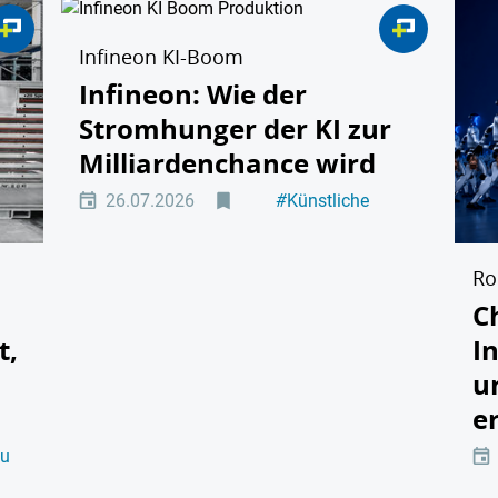
Infineon KI-Boom
Infineon: Wie der
Stromhunger der KI zur
Milliardenchance wird
26.07.2026
#
Künstliche
Intelligenz
#
Energie
Ro
C
t,
I
u
e
au
ung