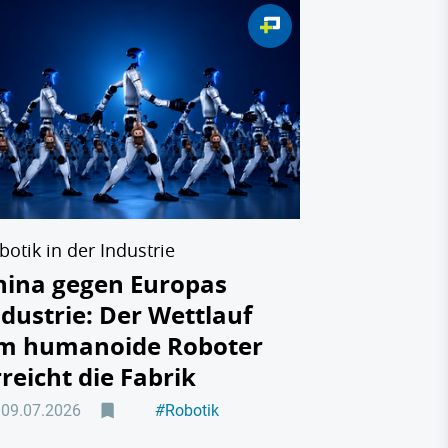
Vom Discount
Lidl gege
ein Disco
eigene Te
08.07.2026
botik in der Industrie
hina gegen Europas
ndustrie: Der Wettlauf
m humanoide Roboter
rreicht die Fabrik
09.07.2026
#
Robotik
#
Maschinenbau