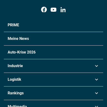
PRIME
Meine News
Auto-Krise 2026
Industrie
Automobil
Logistik
Maschinenbau
Transport & Spedition
Rankings
Chemie
Lieferketten
Industrie & Produktion
Metall
Multimedia