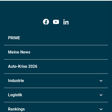
PRIME
Meine News
Auto-Krise 2026
Industrie
Automobil
Logistik
Maschinenbau
Transport & Spedition
Rankings
Chemie