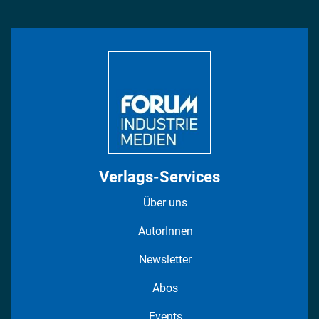
Management & Leadership
Rüstung
INDUSTRIEMAGAZIN TV: Alle Folgen
Bildung
DISPO Videos
Regionen
Fotostrecken
Verlags-Services
Über uns
AutorInnen
Newsletter
Abos
Events