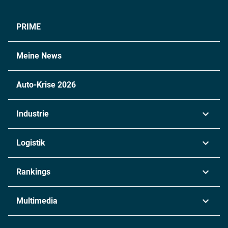
PRIME
Meine News
Auto-Krise 2026
Industrie
Automobil
Logistik
Maschinenbau
Transport & Spedition
Rankings
Chemie
Lieferketten
Industrie & Produktion
Metall
Multimedia
Logistik & Transport
Energie
Podcasts