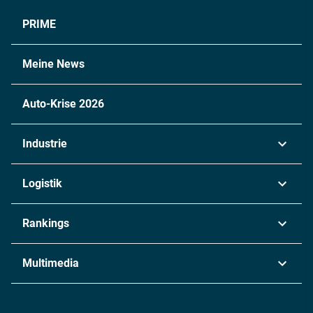
PRIME
Meine News
Auto-Krise 2026
Industrie
Automobil
Logistik
Maschinenbau
Transport & Spedition
Rankings
Chemie
Lieferketten
Industrie & Produktion
Metall
Multimedia
Logistik & Transport
Energie
Podcasts
Management & Leadership
Rüstung