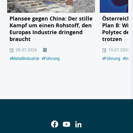
Plansee gegen China: Der stille
Österreichs
Kampf um einen Rohstoff, den
Plan B: Wie
Europas Industrie dringend
Polytec de
braucht
trotzen
29.07.2026
15.07.2026
#
Metallindustrie
#
Führung
#
Führung
#
Indu