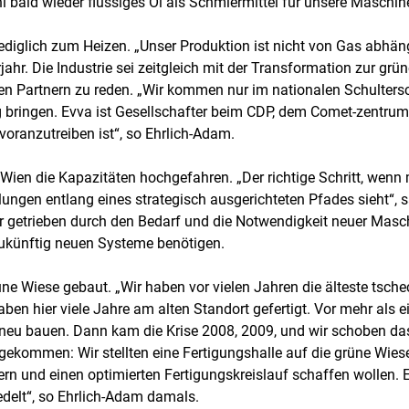
 bald wieder flüssiges Öl als Schmiermittel für unsere Maschin
iglich zum Heizen. „Unser Produktion ist nicht von Gas abhängig
ahr. Die Industrie sei zeitgleich mit der Transformation zur grün
ichen Partnern zu reden. „Wir kommen nur im nationalen Schulter
g bringen. Evva ist Gesellschafter beim CDP, dem Comet-zentrum 
r voranzutreiben ist“, so Ehrlich-Adam.
ien die Kapazitäten hochgefahren. „Der richtige Schritt, wenn 
ungen entlang eines strategisch ausgerichteten Pfades sieht“, 
war getrieben durch den Bedarf und die Notwendigkeit neuer Mas
 zukünftig neuen Systeme benötigen.
e Wiese gebaut. „Wir haben vor vielen Jahren die älteste tsche
ben hier viele Jahre am alten Standort gefertigt. Vor mehr als 
 neu bauen. Dann kam die Krise 2008, 2009, und wir schoben das
t gekommen: Wir stellten eine Fertigungshalle auf die grüne Wies
gern und einen optimierten Fertigungskreislauf schaffen wollen. E
iedelt“, so Ehrlich-Adam damals.