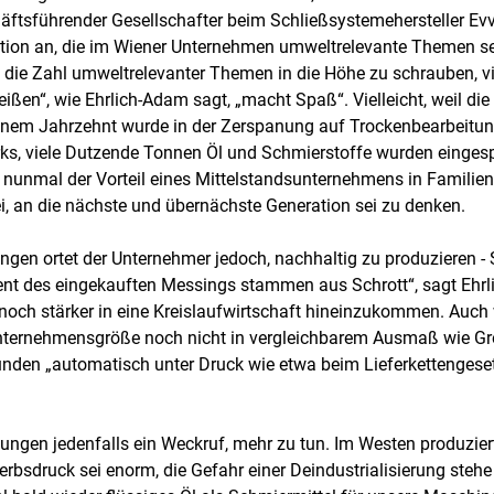
häftsführender Gesellschafter beim Schließsystemehersteller Ev
ation an, die im Wiener Unternehmen umweltrelevante Themen sei
, die Zahl umweltrelevanter Themen in die Höhe zu schrauben, v
ißen“, wie Ehrlich-Adam sagt, „macht Spaß“. Vielleicht, weil d
inem Jahrzehnt wurde in der Zerspanung auf Trockenbearbeitung
ks, viele Dutzende Tonnen Öl und Schmierstoffe wurden eingespa
i nunmal der Vorteil eines Mittelstandsunternehmens in Famili
i, an die nächste und übernächste Generation sei zu denken.
gen ortet der Unternehmer jedoch, nachhaltig zu produzieren -
ent des eingekauften Messings stammen aus Schrott“, sagt Ehr
n, noch stärker in eine Kreislaufwirtschaft hineinzukommen. Au
ternehmensgröße noch nicht in vergleichbarem Ausmaß wie Gro
en „automatisch unter Druck wie etwa beim Lieferkettengeset
lungen jedenfalls ein Weckruf, mehr zu tun. Im Westen produziert
erbsdruck sei enorm, die Gefahr einer Deindustrialisierung steh