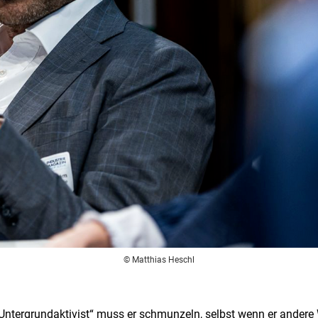
© Matthias Heschl
 Untergrundaktivist“ muss er schmunzeln, selbst wenn er andere 