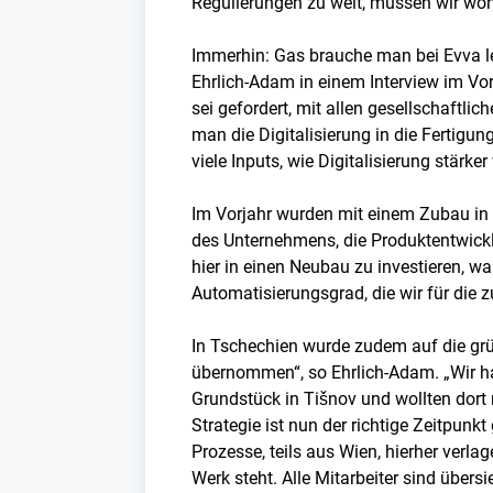
Regulierungen zu weit, müssen wir wohl
Immerhin: Gas brauche man bei Evva led
Ehrlich-Adam in einem Interview im Vorj
sei gefordert, mit allen gesellschaftl
man die Digitalisierung in die Fertigun
viele Inputs, wie Digitalisierung stärke
Im Vorjahr wurden mit einem Zubau in W
des Unternehmens, die Produktentwickl
hier in einen Neubau zu investieren, 
Automatisierungsgrad, die wir für die
In Tschechien wurde zudem auf die grün
übernommen“, so Ehrlich-Adam. „Wir ha
Grundstück in Tišnov und wollten dort
Strategie ist nun der richtige Zeitpunk
Prozesse, teils aus Wien, hierher verla
Werk steht. Alle Mitarbeiter sind übers