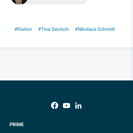
#
Klaiton
#
Tina Deutsch
#
Nikolaus Schmidt
PRIME