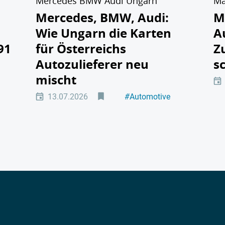
Mercedes BMW Audi Ungarn
Ma
:
Mercedes, BMW, Audi:
M
Wie Ungarn die Karten
A
91
für Österreichs
Z
Autozulieferer neu
s
mischt
13.07.2026
#
Automotive
#
Elektromobilität