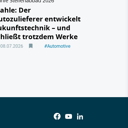
hle Stellenabbau 2026
ahle: Der
utozulieferer entwickelt
ukunftstechnik – und
chließt trotzdem Werke
08.07.2026
#
Automotive
#
Zulieferer