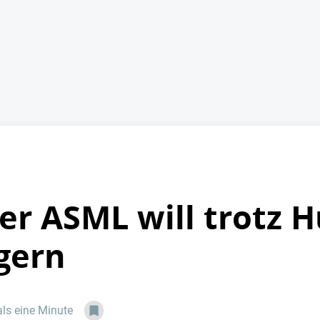
er ASML will trotz 
gern
als eine Minute