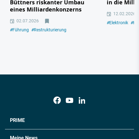
Büttners riskanter Umbau
in die Mill
eines Milliardenkonzerns
12.02.2026
02.07.2026
#
Elektronik
#
Hal
#
Führung
#
Restrukturierung
PRIME
Meine News