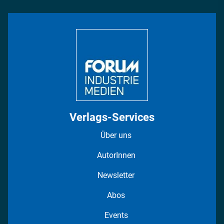
Rüstung
INDUSTRIEMAGAZIN TV: Alle Folgen
Bildung
DISPO Videos
Regionen
Fotostrecken
Verlags-Services
Über uns
AutorInnen
Newsletter
Abos
Events