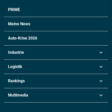
PRIME
Meine News
Auto-Krise 2026
Industrie
Automobil
Logistik
Maschinenbau
Transport & Spedition
Rankings
Chemie
Lieferketten
Industrie & Produktion
Metall
Multimedia
Logistik & Transport
Energie
Podcasts
Management & Leadership