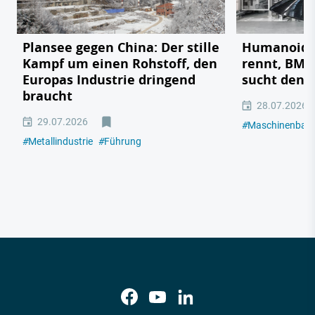
Plansee gegen China: Der stille
Humanoide 
Kampf um einen Rohstoff, den
rennt, BMW
Europas Industrie dringend
sucht den 
braucht
28.07.2026
29.07.2026
#
Maschinenbau
#
Metallindustrie
#
Führung