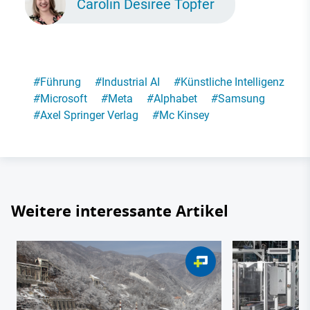
Carolin Desirée Töpfer
#
Führung
#
Industrial AI
#
Künstliche Intelligenz
#
Microsoft
#
Meta
#
Alphabet
#
Samsung
#
Axel Springer Verlag
#
Mc Kinsey
Weitere interessante Artikel