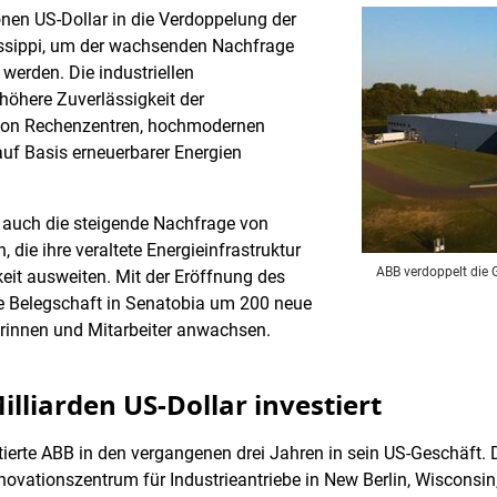
onen US-Dollar in die Verdoppelung der
issippi, um der wachsenden Nachfrage
werden. Die industriellen
höhere Zuverlässigkeit der
 von Rechenzentren, hochmodernen
uf Basis erneuerbarer Energien
l auch die steigende Nachfrage von
die ihre veraltete Energieinfrastruktur
ABB verdoppelt die G
eit ausweiten. Mit der Eröffnung des
e Belegschaft in Senatobia um 200 neue
terinnen und Mitarbeiter anwachsen.
illiarden US-Dollar investiert
tierte ABB in den vergangenen drei Jahren in sein US-Geschäft. 
nnovationszentrum für Industrieantriebe in New Berlin, Wisconsin