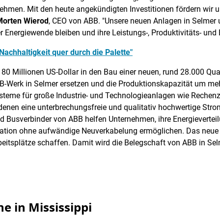
hmen. Mit den heute angekündigten Investitionen fördern wir
Morten Wierod
, CEO von ABB. "Unsere neuen Anlagen in Selmer 
Energiewende bleiben und ihre Leistungs-, Produktivitäts- und En
achhaltigkeit quer durch die Palette"
80 Millionen US-Dollar in den Bau einer neuen, rund 28.000 Qua
B-Werk in Selmer ersetzen und die Produktionskapazität um meh
steme für große Industrie- und Technologieanlagen wie Rechenz
denen eine unterbrechungsfreie und qualitativ hochwertige Str
nd Busverbinder von ABB helfen Unternehmen, ihre Energieverteil
ration ohne aufwändige Neuverkabelung ermöglichen. Das neue W
Arbeitsplätze schaffen. Damit wird die Belegschaft von ABB in 
e in Mississippi