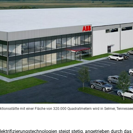
tionsstätte mit einer Fläche von 320.000 Quadratmetern wird in Selmer, Tennessee
Elektrifizierungstechnologien steigt stetig, angetrieben durch d