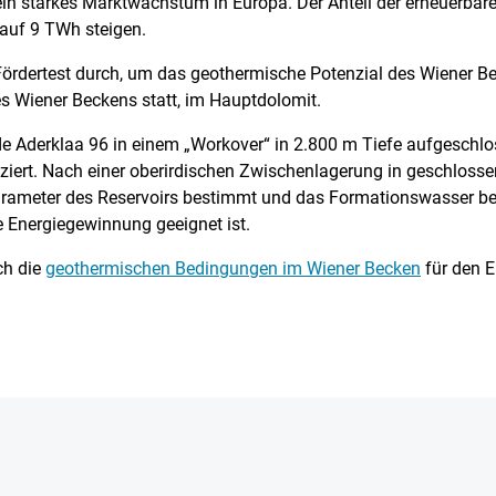
in starkes Marktwachstum in Europa. Der Anteil der erneuerbar
 auf 9 TWh steigen.
 Fördertest durch, um das geothermische Potenzial des Wiener B
es Wiener Beckens statt, im Hauptdolomit.
de Aderklaa 96 in einem „Workover“ in 2.800 m Tiefe aufgeschl
uziert. Nach einer oberirdischen Zwischenlagerung in geschlosse
arameter des Reservoirs bestimmt und das Formationswasser bepro
e Energiegewinnung geeignet ist.
ch die
geothermischen Bedingungen im Wiener Becken
für den E