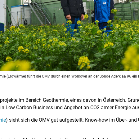
mie (Erdwärme) führt die OMV durch einen Workover an der Sonde Aderklaa 96 ein 
rojekte im Bereich Geothermie, eines davon in Österreich. Grun
in Low Carbon Business und Angebot an CO2-armer Energie aus
mie
) sieht sich die OMV gut aufgestellt: Know-how im Über- un