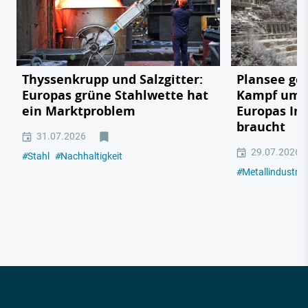
Thyssenkrupp und Salzgitter:
Plansee geg
Europas grüne Stahlwette hat
Kampf um e
ein Marktproblem
Europas In
braucht
31.07.2026
29.07.2026
#
Stahl
#
Nachhaltigkeit
#
Metallindustrie