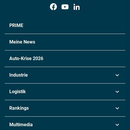
PRIME
Meine News
Auto-Krise 2026
Industrie
Automobil
Logistik
Maschinenbau
Transport & Spedition
Rankings
Chemie
Lieferketten
Industrie & Produktion
Metall
Multimedia