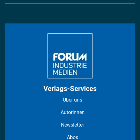
Logistik & Transport
Energie
Podcasts
Management & Leadership
Rüstung
INDUSTRIEMAGAZIN TV: Alle Folgen
Bildung
DISPO Videos
Regionen
Fotostrecken
Verlags-Services
Über uns
AutorInnen
Newsletter
Abos