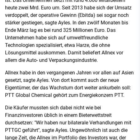
ist. Das Unternehmen setzt mit rund 4.000 Mitarbeitern
heute zwei Mrd. Euro um. Seit 2013 habe sich der Umsatz
verdoppelt, der operative Gewinn (Ebitda) sei sogar noch
stärker gestiegen, sagte Ayles. In den zwölf Monaten bis
Ende März lag es bei rund 325 Millionen Euro. Das
Unternehmen habe sich auf umweltfreundliche
Technologien spezialisiert, etwa Harze, die ohne
Lösungsmittel auskommen. Damit beliefert Allnex vor
allem die Auto- und Verpackungsindustrie.
Allnex habe in den vergangenen Jahren vor allen auf Asien
gesetzt, sagte Ayles. Von dort kommt auch der neue
Eigentümer, der das Wachstum dort weiter ankurbeln soll:
PTT Global Chemical gehört zum Energiekonzern PTT.
Die Käufer mussten sich dabei nicht wie bei
Finanzinvestoren üblich in einem Bieterwettstreit
durchsetzen: "Wir haben nur bilaterale Verhandlungen mit
PTTGC geführt", sagte Ayles. Ungewöhnlich ist auch die
lange Zeit, die Allnex im Portfolio des Investors war, der