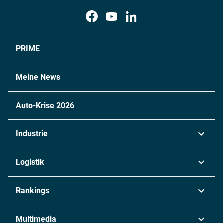
PRIME
Meine News
Auto-Krise 2026
Industrie
Automobil
Logistik
Maschinenbau
Transport & Spedition
Rankings
Chemie
Lieferketten
Industrie & Produktion
Metall
Multimedia