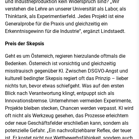
und Industrieproduktion kein Widerspruch sind? „Wir
verstehen die Lehre an unserer Universität als Labor, als
Thinktank, als Experimentierfeld. Jedes Projekt ist eine
Generalprobe für die Praxis und gleichzeitig ein
Erkenntnisgewinn für die Industrie“, ergänzt Lindstaedt.
Preis der Skepsis
Geht es um Österreich, regieren hierzulande oftmals die
Bedenken. Österreich ist vorsichtig und gleichzeitig
misstrauisch gegenüber KI. Zwischen DSGVO-Angst und
kulturell bedingter Skepsis regiert oft das Prinzip – lieber
nichts tun, bevor etwas schiefgeht. Was auf den ersten
Blick nach Verantwortung klingt, entpuppt sich als
Innovationsbremse. Unternehmen vermeiden Experimente,
Projekte bleiben stecken, Chancen werden verpasst. KI wird
oft nicht als Werkzeug gesehen, das Prozesse erleichtern
oder neue Geschäftsfelder erschließen kann, sondern als
potenzielle Gefahr. „Ein nachvollziehbarer Reflex, der teuer
ist. Er kostet nicht nur Wettbewerbsfähigkeit, sondern auch