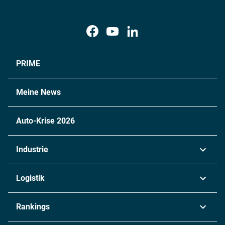
PRIME
Meine News
Auto-Krise 2026
Industrie
Automobil
Logistik
Maschinenbau
Transport & Spedition
Rankings
Chemie
Lieferketten