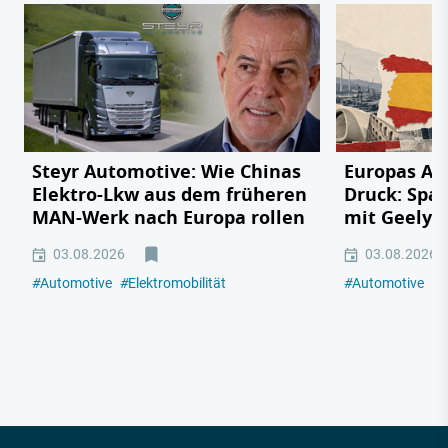
Steyr Automotive: Wie Chinas
Europas Au
Elektro-Lkw aus dem früheren
Druck: Span
MAN-Werk nach Europa rollen
mit Geely,
03.08.2026
03.08.2026
#
Automotive
#
Elektromobilität
#
Automotive
#
E