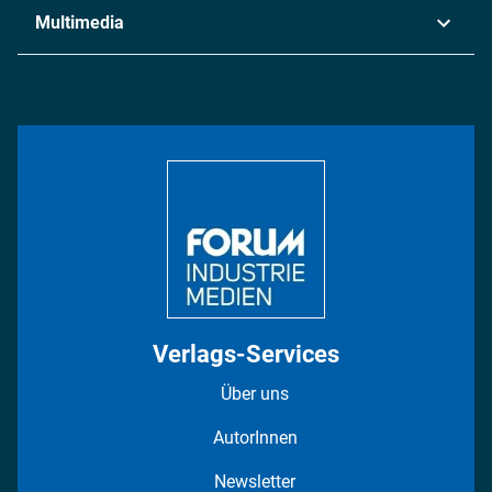
Industrie & Produktion
Metall
Multimedia
Logistik & Transport
Energie
Podcasts
Management & Leadership
Rüstung
INDUSTRIEMAGAZIN TV: Alle Folgen
Bildung
DISPO Videos
Regionen
Fotostrecken
Verlags-Services
Über uns
AutorInnen
Newsletter