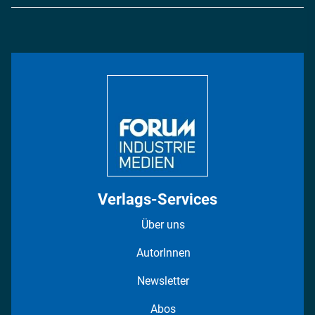
Logistik & Transport
Energie
Podcasts
Management & Leadership
Rüstung
INDUSTRIEMAGAZIN TV: Alle Folgen
Bildung
DISPO Videos
Regionen
Fotostrecken
Verlags-Services
Über uns
AutorInnen
Newsletter
Abos