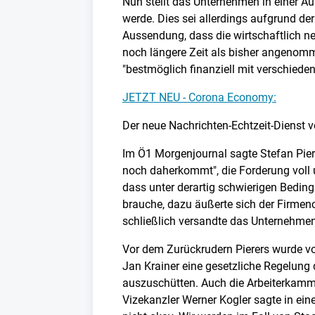
Nun stellt das Unternehmen in einer A
werde. Dies sei allerdings aufgrund d
Aussendung, dass die wirtschaftlich n
noch längere Zeit als bisher angenomm
"bestmöglich finanziell mit verschied
JETZT NEU - Corona Economy:
Der neue Nachrichten-Echtzeit-Dienst 
Im Ö1 Morgenjournal sagte Stefan Pier
noch daherkommt", die Forderung voll u
dass unter derartig schwierigen Bedin
brauche, dazu äußerte sich der Firmen
schließlich versandte das Unternehmen
Vor dem Zurückrudern Pierers wurde vor 
Jan Krainer eine gesetzliche Regelung
auszuschütten. Auch die Arbeiterkamme
Vizekanzler Werner Kogler sagte in eine