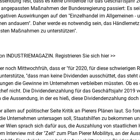
ussendung fest, dass es keine Dividende für das Geschäftsjahr 
er angepassten Maßnahmen der Bundesregierung passiert: Es sei
egativen Auswirkungen auf den "Einzelhandel im Allgemeinen - 
en andauern". Daher werde es notwendig sein, das Händlernetz i
ensten Maßnahmen zu unterstützen".
von INDUSTRIEMAGAZIN. Registrieren Sie sich hier >>
er noch Mittwochfrüh, dass er "für 2020, für diese schwierige
nterstütze, "dass man keine Dividenden ausschüttet, das steht a
gungen die Gewinne im Unternehmen verbleiben müssten. Ob es 
chef nicht. Die Dividendenzahlung für das Geschäftsjahr 2019 v
 die Aussendung, in der es hieß, diese Dividendenzahlung doch
allem auf politischer Seite Kritik an Pierers Plänen laut. So fo
 die Unternehmen untersagen soll, Staatshilfen zu bekommen und
r Wien sprach sich dafür aus, die Auszahlung von staatlichen 
m Interview mit der "Zeit" zum Plan Pierer Mobilitys, an der Aus