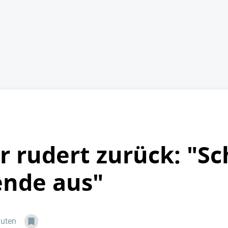
r rudert zurück: "S
ende aus"
nuten