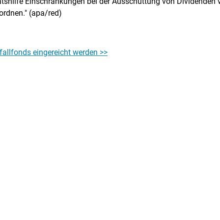
aatshilfe Einschränkungen bei der Ausschüttung von Dividenden 
rordnen." (apa/red)
fallfonds eingereicht werden >>