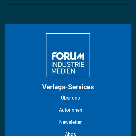
Logistik & Transport
Energie
Podcasts
Management & Leadership
Rüstung
INDUSTRIEMAGAZIN TV: Alle Folgen
Bildung
DISPO Videos
Regionen
Fotostrecken
Verlags-Services
Über uns
AutorInnen
Newsletter
Abos