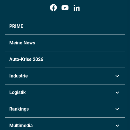
PRIME
Meine News
Auto-Krise 2026
Industrie
Automobil
Logistik
Maschinenbau
Transport & Spedition
Rankings
Chemie
Lieferketten
Industrie & Produktion
Metall
Multimedia