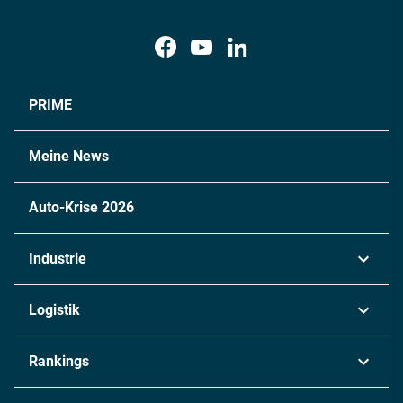
PRIME
Meine News
Auto-Krise 2026
Industrie
Automobil
Logistik
Maschinenbau
Transport & Spedition
Rankings
Chemie
Lieferketten
Industrie & Produktion
Metall