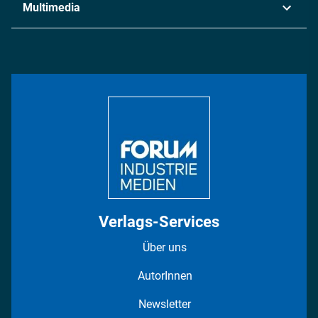
Multimedia
Logistik & Transport
Energie
Podcasts
Management & Leadership
Rüstung
INDUSTRIEMAGAZIN TV: Alle Folgen
Bildung
DISPO Videos
Regionen
Fotostrecken
Verlags-Services
Über uns
AutorInnen
Newsletter