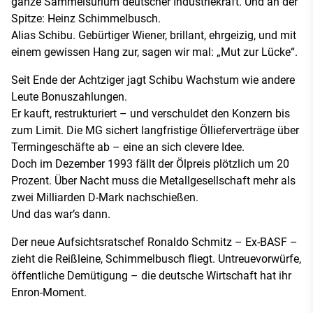
ganze Sammelsurium deutscher Industriekraft. Und an der
Spitze: Heinz Schimmelbusch.
Alias Schibu. Gebürtiger Wiener, brillant, ehrgeizig, und mit
einem gewissen Hang zur, sagen wir mal: „Mut zur Lücke“.
Seit Ende der Achtziger jagt Schibu Wachstum wie andere
Leute Bonuszahlungen.
Er kauft, restrukturiert – und verschuldet den Konzern bis
zum Limit. Die MG sichert langfristige Öllieferverträge über
Termingeschäfte ab – eine an sich clevere Idee.
Doch im Dezember 1993 fällt der Ölpreis plötzlich um 20
Prozent. Über Nacht muss die Metallgesellschaft mehr als
zwei Milliarden D-Mark nachschießen.
Und das war’s dann.
Der neue Aufsichtsratschef Ronaldo Schmitz – Ex-BASF –
zieht die Reißleine, Schimmelbusch fliegt. Untreuevorwürfe,
öffentliche Demütigung – die deutsche Wirtschaft hat ihr
Enron-Moment.