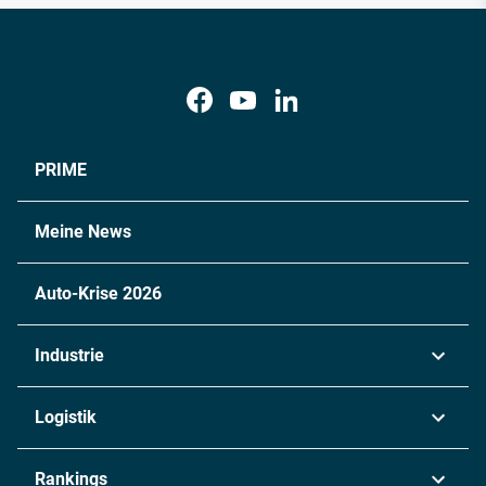
PRIME
Meine News
Auto-Krise 2026
Industrie
Automobil
Logistik
Maschinenbau
Transport & Spedition
Rankings
Chemie