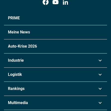
PRIME
Meine News
Auto-Krise 2026
Industrie
Automobil
Logistik
Maschinenbau
Transport & Spedition
Rankings
Chemie
Lieferketten
Industrie & Produktion
Metall
Multimedia
Logistik & Transport
Energie