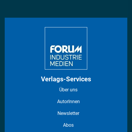
Podcasts
Management & Leadership
Rüstung
INDUSTRIEMAGAZIN TV: Alle Folgen
Bildung
DISPO Videos
Regionen
Fotostrecken
Verlags-Services
Über uns
AutorInnen
Newsletter
Abos