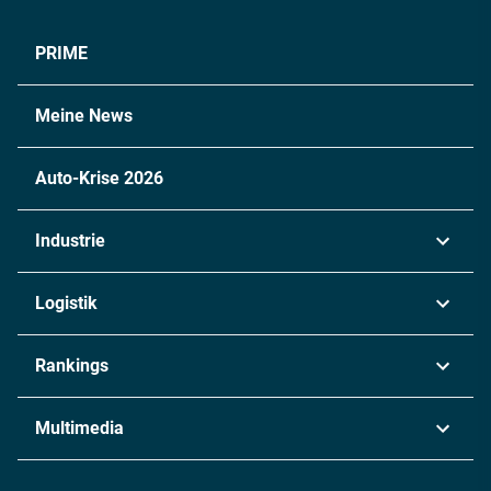
PRIME
Meine News
Auto-Krise 2026
Industrie
Automobil
Logistik
Maschinenbau
Transport & Spedition
Rankings
Chemie
Lieferketten
Industrie & Produktion
Metall
Multimedia
Logistik & Transport
Energie
Podcasts