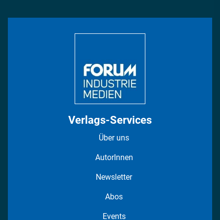
Management & Leadership
Rüstung
INDUSTRIEMAGAZIN TV: Alle Folgen
Bildung
DISPO Videos
Regionen
Fotostrecken
Verlags-Services
Über uns
AutorInnen
Newsletter
Abos
Events